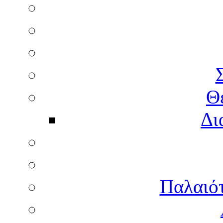
Θ
Δι
Παλαιότ