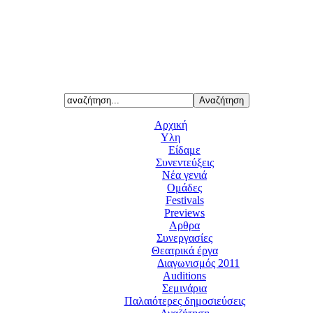
Αρχική
Υλη
Είδαμε
Συνεντεύξεις
Νέα γενιά
Ομάδες
Festivals
Previews
Αρθρα
Συνεργασίες
Θεατρικά έργα
Διαγωνισμός 2011
Auditions
Σεμινάρια
Παλαιότερες δημοσιεύσεις