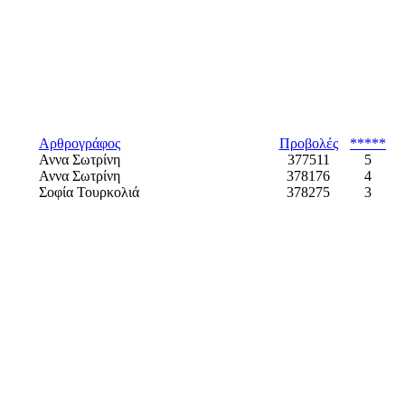
Αρθρογράφος
Προβολές
*****
Αννα Σωτρίνη
377511
5
Αννα Σωτρίνη
378176
4
Σοφία Τουρκολιά
378275
3